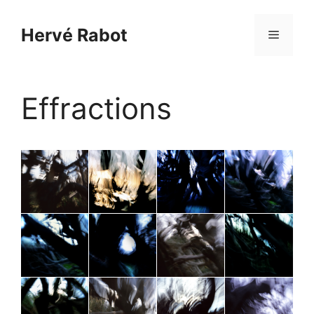
Aller
au
Hervé Rabot
Menu
contenu
Effractions